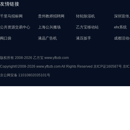
友情链接
千里马招标网
贵州教师招聘网
转轮除湿机
深圳宣传
公共资源交易中心
上海公兴搬场
乙方宝移动站
ehr系统
阀口袋
液晶广告机
液压扳手
成都活动
版权所有 2008-2026 乙方宝 www.yfbzb.com
Copyright©2008-2026 www.yfbzb.com All Rights Reserved
京ICP证160587号
京IC
京公网安备 11010802035101号