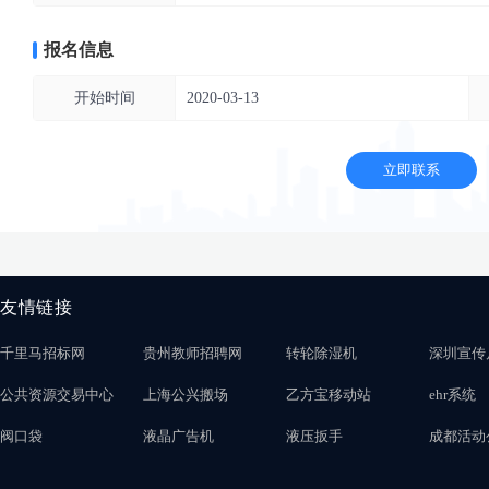
报名信息
开始时间
2020-03-13
立即联系
友情链接
千里马招标网
贵州教师招聘网
转轮除湿机
深圳宣传
公共资源交易中心
上海公兴搬场
乙方宝移动站
ehr系统
阀口袋
液晶广告机
液压扳手
成都活动