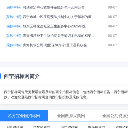
[采购中标]
司法鉴定中心软硬件系统分包一合同公告
08-07
[采购中标]
西宁市城中区疾病预防控制中心关于印刷的框...
08-07
[采购中标]
城东区林家崖社区卫生服务中心2026年医...
08-07
[采购中标]
青海省精神卫生防治院关于笔记本电脑的框架...
08-07
[采购中标]
青海机场公司-地面保障部-计量工器具校验...
08-07
西宁招标网简介
西宁招标网每天更新最全最及时的西宁招投标信息，包括西宁招标公告、西宁招标
效。欢迎您登陆西宁招标网查询西宁招投标及采购信息。
乙方宝全国招标网
全国政府采购网
全国公共资源
上海招标网
江苏招标网
浙江招标网
安徽招标网
福建招