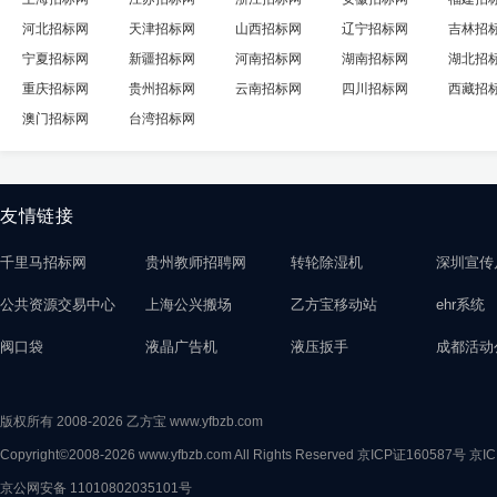
河北招标网
天津招标网
山西招标网
辽宁招标网
吉林招
宁夏招标网
新疆招标网
河南招标网
湖南招标网
湖北招
重庆招标网
贵州招标网
云南招标网
四川招标网
西藏招
澳门招标网
台湾招标网
友情链接
千里马招标网
贵州教师招聘网
转轮除湿机
深圳宣传
公共资源交易中心
上海公兴搬场
乙方宝移动站
ehr系统
阀口袋
液晶广告机
液压扳手
成都活动
版权所有 2008-2026 乙方宝 www.yfbzb.com
Copyright©2008-2026 www.yfbzb.com All Rights Reserved
京ICP证160587号
京IC
京公网安备 11010802035101号