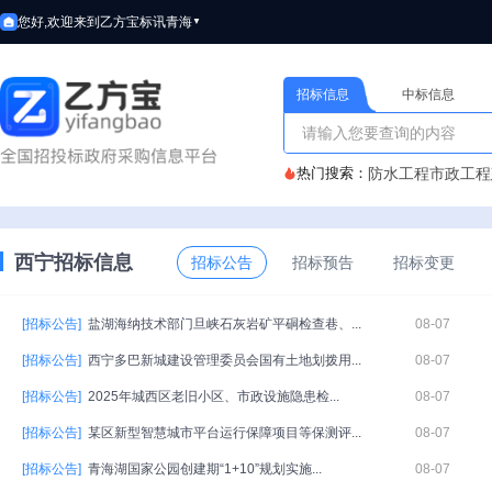
您好,欢迎来到乙方宝标讯
青海
▼
招标信息
中标信息
热门搜索：
防水工程
市政工程
西宁招标信息
招标公告
招标预告
招标变更
[招标公告]
盐湖海纳技术部门旦峡石灰岩矿平硐检查巷、...
08-07
[招标公告]
西宁多巴新城建设管理委员会国有土地划拨用...
08-07
[招标公告]
2025年城西区老旧小区、市政设施隐患检...
08-07
[招标公告]
某区新型智慧城市平台运行保障项目等保测评...
08-07
[招标公告]
青海湖国家公园创建期“1+10”规划实施...
08-07