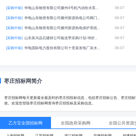
[采购中标]
华电山东物资有限公司滕州4号机汽动给水泵...
08-07
[采购中标]
华电山东物资有限公司滕州新源热电公司阀门...
08-07
[采购中标]
华电山东物资有限公司滕州新源热电保护系统...
08-07
[采购中标]
山东泉兴晶石建材公司输送带采购计划-询价...
08-07
[采购中标]
华电国际电力股份有限公司十里泉发电厂灰水...
08-07
枣庄招标网简介
枣庄招标网每天更新最全最及时的枣庄招投标信息，包括枣庄招标公告、枣庄招标
效。欢迎您登陆枣庄招标网查询枣庄招投标及采购信息。
乙方宝全国招标网
全国政府采购网
全国公共资源
上海招标网
江苏招标网
浙江招标网
安徽招标网
福建招