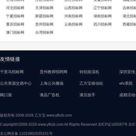
河北招标网
天津招标网
山西招标网
辽宁招标网
吉林招
宁夏招标网
新疆招标网
河南招标网
湖南招标网
湖北招
重庆招标网
贵州招标网
云南招标网
四川招标网
西藏招
澳门招标网
台湾招标网
友情链接
千里马招标网
贵州教师招聘网
转轮除湿机
深圳宣传
公共资源交易中心
上海公兴搬场
乙方宝移动站
ehr系统
阀口袋
液晶广告机
液压扳手
成都活动
版权所有 2008-2026 乙方宝 www.yfbzb.com
Copyright©2008-2026 www.yfbzb.com All Rights Reserved
京ICP证160587号
京IC
京公网安备 11010802035101号