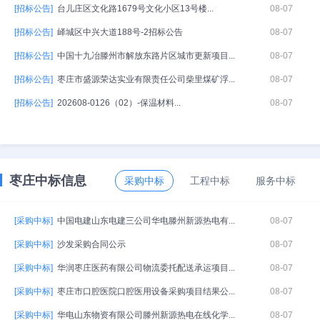
[招标公告]
台儿庄区文化路1679号文化小区13号楼...
08-07
[招标公告]
峄城区中兴大道188号-2招标公告
08-07
[招标公告]
中国十九冶滕州市解放东路片区城市更新项目...
08-07
[招标公告]
枣庄市盛源荣达实业有限责任公司柴里煤矿浮...
08-07
[招标公告]
202608-0126（02）-保温材料...
08-07
枣庄中标信息
采购中标
工程中标
服务中标
[采购中标]
中国电建山东电建三公司华电滕州新源热电有...
08-07
[采购中标]
沙发采购合同公示
08-07
[采购中标]
华润枣庄医药有限公司物流委托配送承运项目...
08-07
[采购中标]
枣庄市口腔医院口腔医用设备采购项目结果公...
08-07
[采购中标]
华电山东物资有限公司滕州新源热电在线化学...
08-07