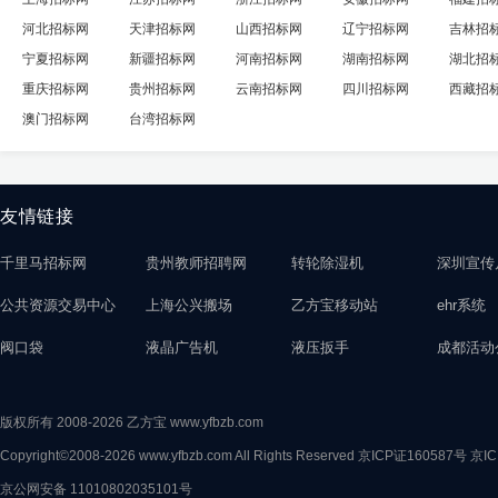
河北招标网
天津招标网
山西招标网
辽宁招标网
吉林招
宁夏招标网
新疆招标网
河南招标网
湖南招标网
湖北招
重庆招标网
贵州招标网
云南招标网
四川招标网
西藏招
澳门招标网
台湾招标网
友情链接
千里马招标网
贵州教师招聘网
转轮除湿机
深圳宣传
公共资源交易中心
上海公兴搬场
乙方宝移动站
ehr系统
阀口袋
液晶广告机
液压扳手
成都活动
版权所有 2008-2026 乙方宝 www.yfbzb.com
Copyright©2008-2026 www.yfbzb.com All Rights Reserved
京ICP证160587号
京IC
京公网安备 11010802035101号