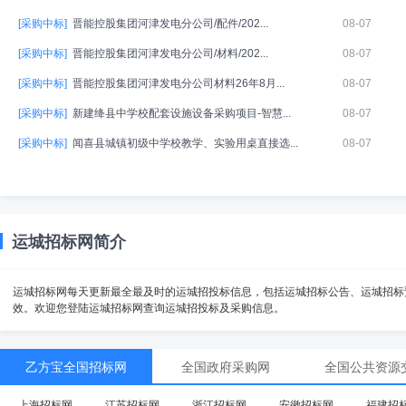
[采购中标]
晋能控股集团河津发电分公司/配件/202...
08-07
[采购中标]
晋能控股集团河津发电分公司/材料/202...
08-07
[采购中标]
晋能控股集团河津发电分公司材料26年8月...
08-07
[采购中标]
新建绛县中学校配套设施设备采购项目-智慧...
08-07
[采购中标]
闻喜县城镇初级中学校教学、实验用桌直接选...
08-07
运城招标网简介
运城招标网每天更新最全最及时的运城招投标信息，包括运城招标公告、运城招标
效。欢迎您登陆运城招标网查询运城招投标及采购信息。
乙方宝全国招标网
全国政府采购网
全国公共资源
上海招标网
江苏招标网
浙江招标网
安徽招标网
福建招