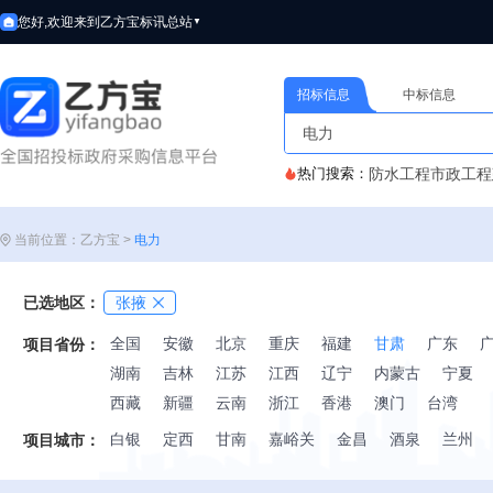
您好,欢迎来到乙方宝标讯
总站
▼
招标信息
中标信息
热门搜索：
防水工程
市政工程
当前位置：乙方宝 >
电力
已选地区：
张掖
全国
安徽
北京
重庆
福建
甘肃
广东
项目省份：
湖南
吉林
江苏
江西
辽宁
内蒙古
宁夏
西藏
新疆
云南
浙江
香港
澳门
台湾
白银
定西
甘南
嘉峪关
金昌
酒泉
兰州
项目城市：