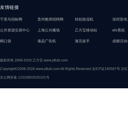
友情链接
千里马招标网
贵州教师招聘网
转轮除湿机
深圳宣传
公共资源交易中心
上海公兴搬场
乙方宝移动站
ehr系统
阀口袋
液晶广告机
液压扳手
成都活动
版权所有 2008-2026 乙方宝 www.yfbzb.com
Copyright©2008-2026 www.yfbzb.com All Rights Reserved
京ICP证160587号
京IC
京公网安备 11010802035101号