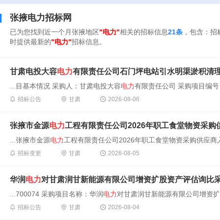
张掖电力招标网
已为您找到近一个月张掖地区
"电力"
相关的招标信息
21条
，包含：招
时提供最新的
"电力"
招标信息。
甘肃电投大容
电力
有限责任公司石门坪电站引水明渠淤积清
...目基本情况 采购人：甘肃电投大容
电力
有限责任公司 采购项目编号：GSD
招标公告
甘肃
2026-08-06
张掖市金源
电力
工程有限责任公司2026年职工食堂物资采
...张掖市金源
电力
工程有限责任公司2026年职工食堂物资采购供应商
招标变更
甘肃
2026-08-05
华润
电力
对甘肃润甘新能源有限公司增资扩股资产评估询比
...700074 采购项目名称：华润
电力
对甘肃润甘新能源有限公司增资扩股
招标公告
甘肃
2026-08-04