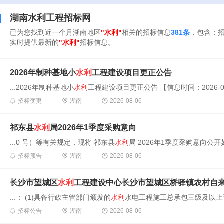
湖南水利工程招标网
已为您找到近一个月湖南地区
"水利"
相关的招标信息
381条
，包含：
实时提供最新的
"水利"
招标信息。
2026年制种基地小
水利
工程建设项目更正公告
...2026年制种基地小
水利
工程建设项目更正公告 【信息时间：2026-08-06
招标变更
湖南
2026-08-06
祁东县
水利
局2026年1季度采购意向
...0 号）等有关规定，现将 祁东县
水利
局 2026年1季度采购意向公开如
招标预告
湖南
2026-08-06
长沙市望城区
水利
工程建设中心长沙市望城区桥驿镇农村自
...： (1)具备行政主管部门颁发的
水利
水电工程施工总承包三级及以上资
招标公告
湖南
2026-08-06