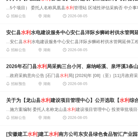
...5个项目） 委托人名称凤凰县
水利
管理站 区域性评估采购否 中介事
招标公告
湖南
2026-08-05
安仁县
水利
水电建设服务中心安仁县洋际乡狮岭村供水管网
...安仁县
水利
水电建设服务中心安仁县洋际乡狮岭村供水管网延伸工程 项
招标公告
湖南
2026-08-05
2026年石门县
水利
局采购三台小河、麻纳峪溪、泉坪溪3条
...政府采购意向公告 [石门县
水利
局] [2026]年 [08]（至）[11]月政
招标预告
湖南
2026-08-05
关于为【龙山县
水利
建设项目管理中心】公开选取【
水利
综
...施方案编制 委托人名称龙山县
水利
建设项目管理中心 投资审批项目否 
招标公告
湖南
2026-08-05
[安徽建工
水利
]建工
水利
南方公司东安县绿色食品智汇产业园项目