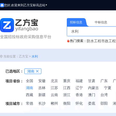
您好,欢迎来到乙方宝标讯
总站
▼
招标信息
中标信息
热门搜索：
防水工程
市政工程
当前位置：乙方宝 >
水利
已选地区：
湖南
全国
安徽
北京
重庆
福建
甘肃
广东
项目省份：
湖南
吉林
江苏
江西
辽宁
内蒙古
宁夏
西藏
新疆
云南
浙江
香港
澳门
台湾
常德
长沙
郴州
衡阳
怀化
娄底
邵阳
项目城市：