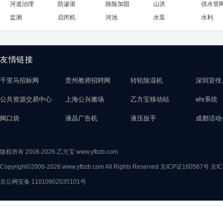
河道治理
防渗渠
除险加固
山洪
供水管
监测
启闭机
河池
水泵
水利
友情链接
千里马招标网
贵州教师招聘网
转轮除湿机
深圳宣传
公共资源交易中心
上海公兴搬场
乙方宝移动站
ehr系统
阀口袋
液晶广告机
液压扳手
成都活动
版权所有 2008-2026 乙方宝 www.yfbzb.com
Copyright©2008-2026 www.yfbzb.com All Rights Reserved
京ICP证160587号
京IC
京公网安备 11010802035101号