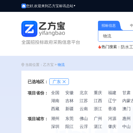
您好,欢迎来到乙方宝标讯
总站
▼
招标信息
热门搜索：
防水
当前位置：乙方宝 >
物流
已选地区：
广东
全国
安徽
北京
重庆
福建
甘肃
项目省份：
湖南
吉林
江苏
江西
辽宁
内蒙
西藏
新疆
云南
浙江
香港
澳门
潮州
东莞
佛山
广州
河源
惠州
项目城市：
深圳
阳江
云浮
湛江
肇庆
中山