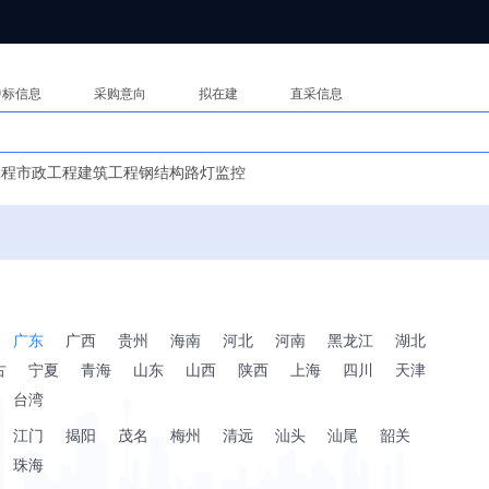
中标信息
采购意向
拟在建
直采信息
工程
市政工程
建筑工程
钢结构
路灯监控
广东
广西
贵州
海南
河北
河南
黑龙江
湖北
古
宁夏
青海
山东
山西
陕西
上海
四川
天津
台湾
江门
揭阳
茂名
梅州
清远
汕头
汕尾
韶关
珠海