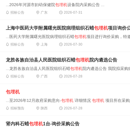
...2026年河源市妇幼保健院
包埋机
设备院内采购公告 ...
招标公告
广东
2026-07-31
上海中医药大学附属曙光医院病理组织石蜡
包埋机
项目询价
...医药大学附属曙光医院病理组织石蜡
包埋机
项目进行询价采购，特邀
招标公告
上海
2026-07-30
龙胜各族自治县人民医院组织石蜡
包埋机
院内遴选公告
...龙胜各族自治县人民医院组织石蜡
包埋机
院内遴选公告 我院拟采购
招标公告
广西
2026-07-28
包埋机
...至2026年12月政府采购意向-
包埋机
详细情况
包埋机
项目所在采购意
招标预告
陕西
2026-07-28
肾内科石蜡
包埋机
1台-询价采购公告