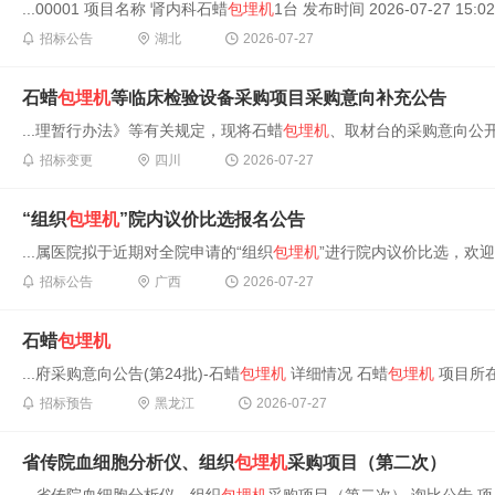
...00001 项目名称 肾内科石蜡
包埋机
1台 发布时间 2026-07-27 15:02
招标公告
湖北
2026-07-27
石蜡
包埋机
等临床检验设备采购项目采购意向补充公告
...理暂行办法》等有关规定，现将石蜡
包埋机
、取材台的采购意向公开如
招标变更
四川
2026-07-27
“组织
包埋机
”院内议价比选报名公告
...属医院拟于近期对全院申请的“组织
包埋机
”进行院内议价比选，欢迎
招标公告
广西
2026-07-27
石蜡
包埋机
...府采购意向公告(第24批)-石蜡
包埋机
详细情况 石蜡
包埋机
项目所在
招标预告
黑龙江
2026-07-27
省传院血细胞分析仪、组织
包埋机
采购项目（第二次）