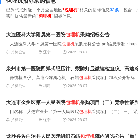
包埋机招标采购信息
已为您找到近一个月全国地区
"包埋机"
相关的招标信息
32条
，包含：
实时提供最新的
"包埋机"
招标信息。
大连医科大学附属第一医院
包埋机
采购招标公告
...大连医科大学附属第一医院
包埋机
采购招标公告.pdf信息来源：http://ct
招标公告
辽宁
2026-08-07
泉州市第一医院回弹式眼压计、裂隙灯显微镜检查仪、高速
...微镜检查仪、高速冷冻离心机、石蜡
包埋机
采购项目组织公开招标，
招标公告
福建
2026-08-07
大连市金州区第一人民医院
包埋机
采购项目（二）竞争性谈
...目名称：大连市金州区第一人民医院
包埋机
采购项目（二） 三、 采购项
招标公告
辽宁
2026-08-07
龙胜各族自治县人民医院组织石蜡
包埋机
院内遴选公告（重