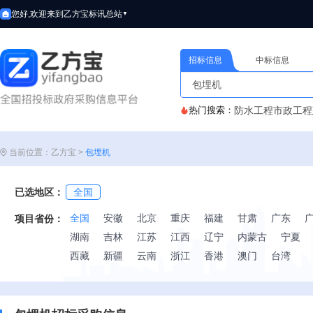
您好,欢迎来到乙方宝标讯
总站
▼
招标信息
中标信息
热门搜索：
防水工程
市政工程
当前位置：乙方宝 >
包埋机
已选地区：
全国
全国
安徽
北京
重庆
福建
甘肃
广东
项目省份：
湖南
吉林
江苏
江西
辽宁
内蒙古
宁夏
西藏
新疆
云南
浙江
香港
澳门
台湾