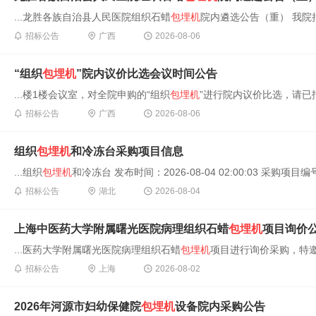
...龙胜各族自治县人民医院组织石蜡
包埋机
院内遴选公告（重） 我院
招标公告
广西
2026-08-06
“组织
包埋机
”院内议价比选会议时间公告
...楼1楼会议室，对全院申购的“组织
包埋机
”进行院内议价比选，请已
招标公告
广西
2026-08-06
组织
包埋机
和冷冻台采购项目信息
...组织
包埋机
和冷冻台 发布时间：2026-08-04 02:00:03 采购项目编号
招标公告
湖北
2026-08-04
上海中医药大学附属曙光医院病理组织石蜡
包埋机
项目询价
...医药大学附属曙光医院病理组织石蜡
包埋机
项目进行询价采购，特邀
招标公告
上海
2026-08-02
2026年河源市妇幼保健院
包埋机
设备院内采购公告