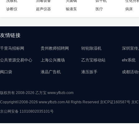
洗板机
消毒设备
灭菌锅
烘干机
生化分
诊断仪
超声仪器
输液泵
医疗
病床
友情链接
千里马招标网
贵州教师招聘网
转轮除湿机
深圳宣传
公共资源交易中心
上海公兴搬场
乙方宝移动站
ehr系统
阀口袋
液晶广告机
液压扳手
成都活动
版权所有 2008-2026 乙方宝 www.yfbzb.com
Copyright©2008-2026 www.yfbzb.com All Rights Reserved
京ICP证160587号
京IC
京公网安备 11010802035101号